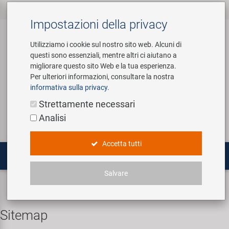
Tutti i prodotti
Accessori per Biciclette
Attrezzi e Arredamento
Componenti Bicicletta
Marche
Impresa
Service
‹
‹
‹
‹
‹
‹
Impostazioni della privacy
‹
Negozio
Utilizziamo i cookie sul nostro sito web. Alcuni di
questi sono essenziali, mentre altri ci aiutano a
Accessori per Biciclette
Abbigliamento e Caschi
Ammortizzatori
Bafang
Chi siamo
Service team
migliorare questo sito Web e la tua esperienza.
Arredamento Negozio
Per ulteriori informazioni, consultare la nostra
Borracce e Portaborracce
Cambio
BETO
Tour Virtuale
Cataloghi
informativa sulla privacy
.
Login
Servizio di assistenza
Attrezzi e Arredamento Negozio
Articoli Promozionali
Strettamente necessari
Borse e Cestini
Camere Bicicletta
Brose | Yamaha
Storia
Analisi
Cerca
Attrezzi Specializzati
Componenti Bicicletta
Campanelli
Catene & Trasmissione
cnSpoke
Gruppo Vendite
Accetta tutti
Attrezzi Universali / Piccole Parti
Mobilità Elettrica
Computer e Navigazione
Forcelle
Exustar
Carriera
Salvare
Cavalletti Attrezzatura
Illuminazione
Freni
Kenda
Consapevolezza ambientale
Custom Wheel Building
Multi-attrezzi
Sitemap
Lucchetti
Manubri e Attacchi
KMC
Social Sponsoring
PartFinder