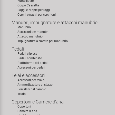
Ruote libere
Super B
Corpo Cassetta
Raggi e Nipple per raggi
Cerchi e nastri per cerchioni
Trail-Gator
Manubri, impugnature e attacchi manubrio
Manubrio
Velo
Accessori per manubri
Attacco manubrio
Impugnature & Nastro per manubrio
Tutte le marche
Pedali
Pedali clipless
Pedali combinato
Piattaforme dei pedali
Accessori per pedali
Telai e accessori
Accessori per telaio
Ammortizzatore di sterzo
Forcellini del cambio
Telaio
Copertoni e Camere d'aria
Copertoni
Camere d´aria