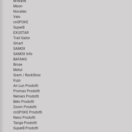
M-Wave
Moon
Novatec
Velo
cnSPOKE
SuperB
EXUSTAR
Trail Gator
Smart
SAMOX
SAMOX Info
BAFANG
Brose
Motul
Sram / RockShox
Kujo
An Lun Prodotti
Promax Prodotti
Remerx Prodotti
Beto Prodotti
Zoom Prodotti
cnSPOKE Prodotti
Neco Prodotti
Tange Prodotti
SuperB Prodotti