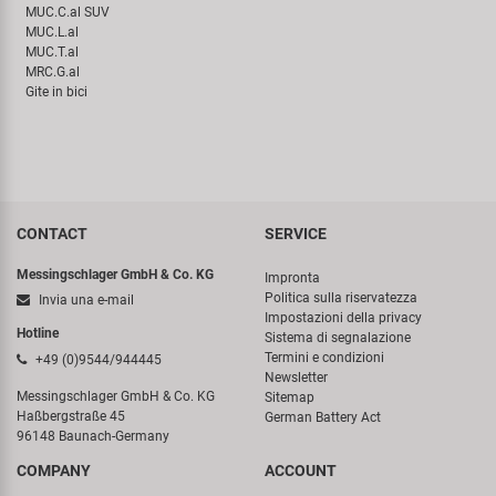
MUC.C.al SUV
MUC.L.al
MUC.T.al
MRC.G.al
Gite in bici
CONTACT
SERVICE
Messingschlager GmbH & Co. KG
Impronta
Politica sulla riservatezza
Invia una e-mail
Impostazioni della privacy
Hotline
Sistema di segnalazione
Termini e condizioni
+49 (0)9544/944445
Newsletter
Messingschlager GmbH & Co. KG
Sitemap
Haßbergstraße 45
German Battery Act
96148 Baunach-Germany
COMPANY
ACCOUNT