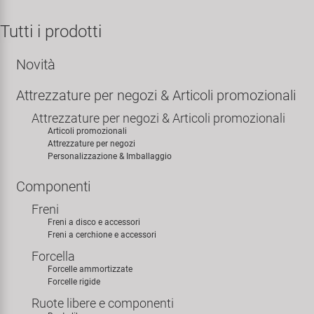
Personalizzazione
Tutti i prodotti
Parafanghi e Protezione Telaio
Pedali
KUJO
Prodotti Cura / Riparazione
Novità
Pompe
Pneumatici Bicicletta
Litemove
Valigette Attrezzi
Attrezzature per negozi & Articoli promozionali
Portapacchi
Reggisella
M-Wave
arredamento-negozio
Attrezzature per negozi & Articoli promozionali
Articoli promozionali
Rimorchi
Ruote
Moon
Attrezzature per negozi
Personalizzazione & Imballaggio
Rulli da Allenamento
Selle
Novatec
Componenti
Freni
Seggiolini Bambini e Divertimento
Serie Sterzo
Samox
Freni a disco e accessori
Freni a cerchione e accessori
Specchietti
Telai
Smart
Forcella
Forcelle ammortizzate
Forcelle rigide
Trasporto e Parcheggio
SRAM/RockShox
Ruote libere e componenti