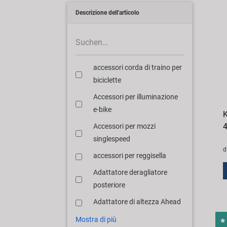
Descrizione dell'articolo
accessori corda di traino per
biciclette
Accessori per illuminazione
e-bike
K
4
Accessori per mozzi
singlespeed
d
accessori per reggisella
Adattatore deragliatore
posteriore
Adattatore di altezza Ahead
Mostra di più