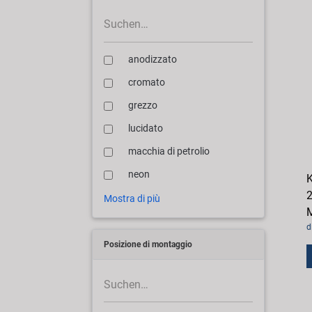
anodizzato
cromato
grezzo
lucidato
macchia di petrolio
neon
K
2
Mostra di più
M
d
Posizione di montaggio