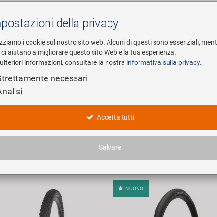
postazioni della privacy
Cerca
izziamo i cookie sul nostro sito web. Alcuni di questi sono essenziali, men
i ci aiutano a migliorare questo sito Web e la tua esperienza.
ulteriori informazioni, consultare la nostra
informativa sulla privacy
.
esa
E-Mobility
Service
Strettamente necessari
Analisi
dotti
Accetta tutti
articoli trovati.
Salvare
NUOVO