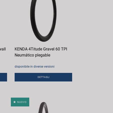
all
KENDA 4Titude Gravel 60 TPI
Neumático plegable
disponibile in diverse versioni
DETTAGLI
NUOVO