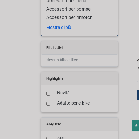
Accessori per pedali
Accessori per pompe
Accessori per rimorchi
Mostra di più
Filtri attivi
K
Nessun filtro attivo
p
Highlights
d
Novità
Adatto per e-bike
AM/OEM
AM