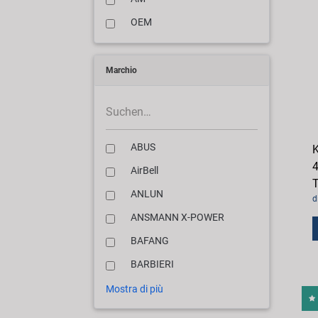
OEM
Marchio
ABUS
K
4
AirBell
T
ANLUN
d
ANSMANN X-POWER
BAFANG
BARBIERI
Mostra di più