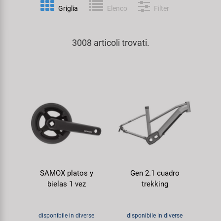
Personalizzazione
Griglia
Elenco
Filter
Parafanghi e Protezione Telaio
Pedali
KUJO
Prodotti Cura / Riparazione
3008 articoli trovati.
Pompe
Pneumatici Bicicletta
Litemove
Valigette Attrezzi
Portapacchi
Reggisella
M-Wave
arredamento-negozio
Rimorchi
Ruote
Moon
Rulli da Allenamento
Selle
Novatec
Seggiolini Bambini e Divertimento
Serie Sterzo
Samox
SAMOX platos y
Gen 2.1 cuadro
Specchietti
Telai
Smart
bielas 1 vez
trekking
Trasporto e Parcheggio
SRAM/RockShox
disponibile in diverse
disponibile in diverse