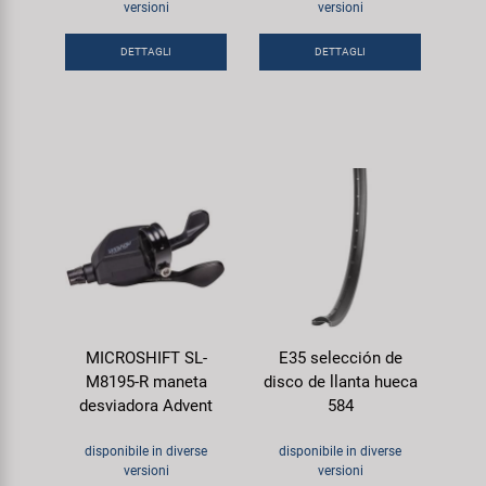
versioni
versioni
Super B
DETTAGLI
DETTAGLI
Trail-Gator
Velo
Tutte le marche
MICROSHIFT SL-
E35 selección de
M8195-R maneta
disco de llanta hueca
desviadora Advent
584
disponibile in diverse
disponibile in diverse
versioni
versioni