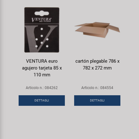
VENTURA euro
cartón plegable 786 x
agujero tarjeta 85 x
782 x 272 mm
110 mm
Articolo n.: 084262
Articolo n.: 084554
DETTAGLI
DETTAGLI