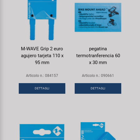
M-WAVE Grip 2 euro
pegatina
agujero tarjeta 110 x
termotranferencia 60
95 mm
x 30 mm
Articolo n.: 084157
Articolo n.: 090661
DETTAGLI
DETTAGLI