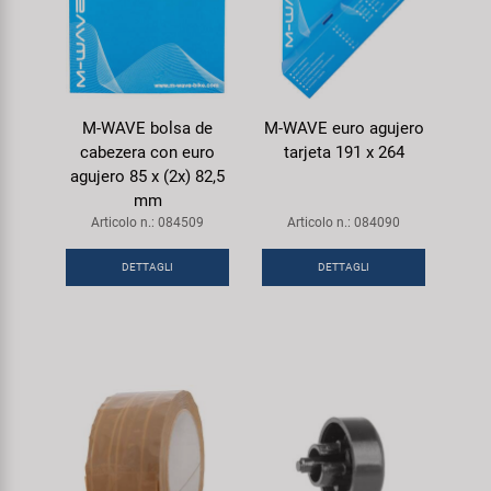
M-WAVE bolsa de
M-WAVE euro agujero
cabezera con euro
tarjeta 191 x 264
agujero 85 x (2x) 82,5
mm
Articolo n.: 084509
Articolo n.: 084090
DETTAGLI
DETTAGLI