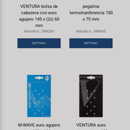
VENTURA bolsa de
pegatina
cabezera con euro
termotranferencia 150
agujero 145 x (2x) 60
x 75 mm
mm
Articolo n.: 084260
Articolo n.: 090665
DETTAGLI
DETTAGLI
M-WAVE euro agujero
VENTURA euro