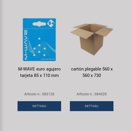
M-WAVE euro agujero
cartón plegable 560 x
tarjeta 85 x 110 mm
560 x 730
Articolo n.: 083128
Articolo n.: 084028
DETTAGLI
DETTAGLI