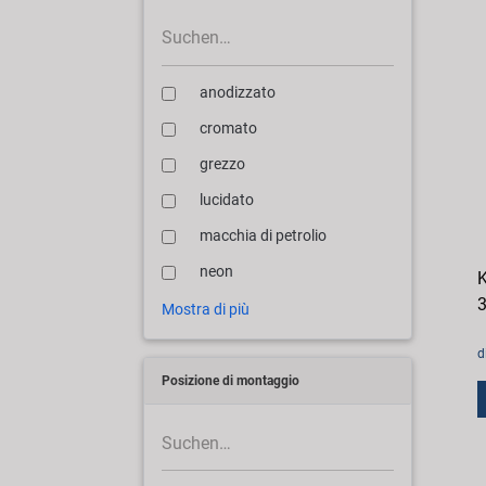
anodizzato
cromato
grezzo
lucidato
macchia di petrolio
neon
K
3
Mostra di più
d
Posizione di montaggio