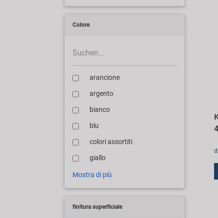
Colore
arancione
argento
bianco
K
blu
4
colori assortiti
d
giallo
Mostra di più
finitura superficiale