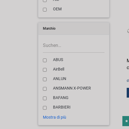
OEM
Marchio
ABUS
M
c
AirBell
ANLUN
d
ANSMANN X-POWER
BAFANG
BARBIERI
Mostra di più