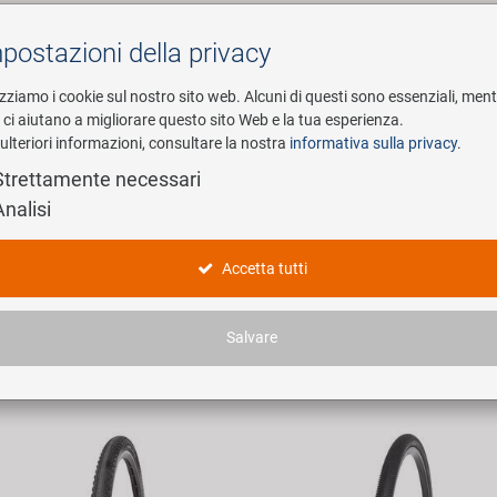
postazioni della privacy
Cerca
izziamo i cookie sul nostro sito web. Alcuni di questi sono essenziali, men
i ci aiutano a migliorare questo sito Web e la tua esperienza.
ulteriori informazioni, consultare la nostra
informativa sulla privacy
.
esa
E-Mobility
Service
Strettamente necessari
Analisi
dotti
Accetta tutti
articoli trovati.
Salvare