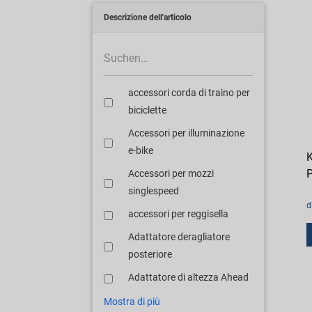
Descrizione dell'articolo
accessori corda di traino per
biciclette
Accessori per illuminazione
e-bike
K
P
Accessori per mozzi
singlespeed
d
accessori per reggisella
Adattatore deragliatore
posteriore
Adattatore di altezza Ahead
Mostra di più