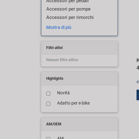
Accessori per pedali
Accessori per pompe
Accessori per rimorchi
Mostra di più
Filtri attivi
K
Nessun filtro attivo
4
Highlights
d
Novità
Adatto per e-bike
AM/OEM
AM