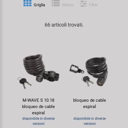
Personalizzazione
Griglia
Elenco
Filter
Parafanghi e Protezione Telaio
Pedali
KUJO
Prodotti Cura / Riparazione
66 articoli trovati.
Pompe
Pneumatici Bicicletta
Litemove
Valigette Attrezzi
Portapacchi
Reggisella
M-Wave
arredamento-negozio
Rimorchi
Ruote
Moon
Rulli da Allenamento
Selle
Novatec
Seggiolini Bambini e Divertimento
Serie Sterzo
Samox
M-WAVE S 10.18
bloqueo de cable
Specchietti
Telai
Smart
bloqueo de cable
espiral
espiral
Trasporto e Parcheggio
SRAM/RockShox
disponibile in diverse
disponibile in diverse
versioni
versioni