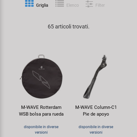
Personalizzazione
Griglia
Elenco
Filter
Parafanghi e Protezione Telaio
Pedali
KUJO
Prodotti Cura / Riparazione
65 articoli trovati.
Pompe
Pneumatici Bicicletta
Litemove
Valigette Attrezzi
Portapacchi
Reggisella
M-Wave
arredamento-negozio
Rimorchi
Ruote
Moon
Rulli da Allenamento
Selle
Novatec
Seggiolini Bambini e Divertimento
Serie Sterzo
Samox
M-WAVE Rotterdam
M-WAVE Column-C1
Specchietti
Telai
Smart
WSB bolsa para rueda
Pie de apoyo
Trasporto e Parcheggio
SRAM/RockShox
disponibile in diverse
disponibile in diverse
versioni
versioni