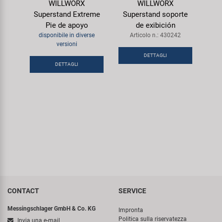
WILLWORX
WILLWORX
Superstand Extreme
Superstand soporte
Pie de apoyo
de exibición
disponibile in diverse
Articolo n.: 430242
versioni
DETTAGLI
DETTAGLI
CONTACT
SERVICE
Messingschlager GmbH & Co. KG
Impronta
Politica sulla riservatezza
Invia una e-mail