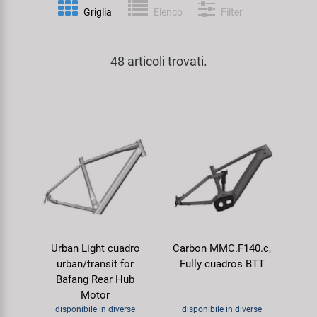
Personalizzazione
Griglia
Elenco
Filter
Parafanghi e Protezione Telaio
Pedali
KUJO
Prodotti Cura / Riparazione
48 articoli trovati.
Pompe
Pneumatici Bicicletta
Litemove
Valigette Attrezzi
Portapacchi
Reggisella
M-Wave
arredamento-negozio
Rimorchi
Ruote
Moon
Rulli da Allenamento
Selle
Novatec
Seggiolini Bambini e Divertimento
Serie Sterzo
Samox
Urban Light cuadro
Carbon MMC.F140.c,
Specchietti
Telai
Smart
urban/transit for
Fully cuadros BTT
Bafang Rear Hub
Trasporto e Parcheggio
SRAM/RockShox
Motor
disponibile in diverse
disponibile in diverse