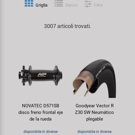
Personalizzazione
Griglia
Elenco
Filter
Parafanghi e Protezione Telaio
Pedali
KUJO
Prodotti Cura / Riparazione
3007 articoli trovati.
Pompe
Pneumatici Bicicletta
Litemove
Valigette Attrezzi
Portapacchi
Reggisella
M-Wave
arredamento-negozio
Rimorchi
Ruote
Moon
Rulli da Allenamento
Selle
Novatec
Seggiolini Bambini e Divertimento
Serie Sterzo
Samox
NOVATEC D571SB
Goodyear Vector R
Specchietti
Telai
Smart
disco freno frontal eje
Z30 SW Neumático
de la rueda
plegable
Trasporto e Parcheggio
SRAM/RockShox
disponibile in diverse
disponibile in diverse