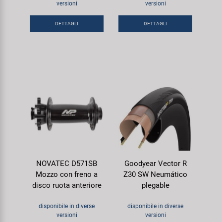
versioni
versioni
Super B
DETTAGLI
DETTAGLI
Trail-Gator
Velo
Tutte le marche
NOVATEC D571SB
Goodyear Vector R
Mozzo con freno a
Z30 SW Neumático
disco ruota anteriore
plegable
disponibile in diverse
disponibile in diverse
versioni
versioni