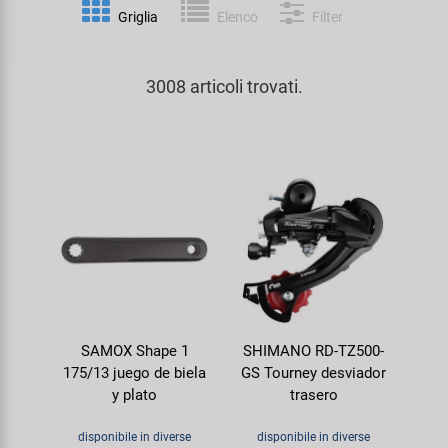
Personalizzazione
Griglia
Elenco
Filter
Parafanghi e Protezione Telaio
Pedali
KUJO
Prodotti Cura / Riparazione
3008 articoli trovati.
Pompe
Pneumatici Bicicletta
Litemove
Valigette Attrezzi
Portapacchi
Reggisella
M-Wave
arredamento-negozio
Rimorchi
Ruote
Moon
Rulli da Allenamento
Selle
Novatec
Seggiolini Bambini e Divertimento
Serie Sterzo
Samox
SAMOX Shape 1
SHIMANO RD-TZ500-
Specchietti
Telai
Smart
175/13 juego de biela
GS Tourney desviador
y plato
trasero
Trasporto e Parcheggio
SRAM/RockShox
disponibile in diverse
disponibile in diverse