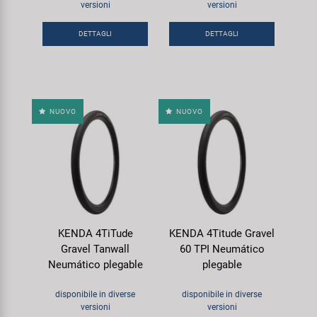
versioni
versioni
Super B
DETTAGLI
DETTAGLI
Trail-Gator
Velo
NUOVO
NUOVO
Tutte le marche
KENDA 4TiTude
KENDA 4Titude Gravel
Gravel Tanwall
60 TPI Neumático
Neumático plegable
plegable
disponibile in diverse
disponibile in diverse
versioni
versioni