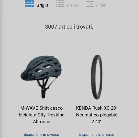
Personalizzazione
Griglia
Elenco
Filter
Parafanghi e Protezione Telaio
Pedali
KUJO
Prodotti Cura / Riparazione
3007 articoli trovati.
Pompe
Pneumatici Bicicletta
Litemove
Valigette Attrezzi
Portapacchi
Reggisella
M-Wave
arredamento-negozio
Rimorchi
Ruote
Moon
Rulli da Allenamento
Selle
Novatec
Seggiolini Bambini e Divertimento
Serie Sterzo
Samox
M-WAVE Shift casco
KENDA Rush XC 29"
Specchietti
Telai
Smart
bicicleta City Trekking
Neumático plegable
Allround
2.40"
Trasporto e Parcheggio
SRAM/RockShox
disponibile in diverse
disponibile in diverse