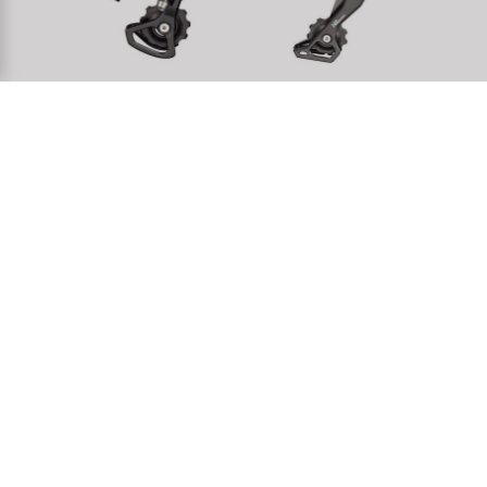
MICROSHIFT
MICROSHIFT XLE
Centos11 desviador
desviador trasero
trasero
Articolo n.: 680113
Articolo n.: 680177
DETTAGLI
DETTAGLI