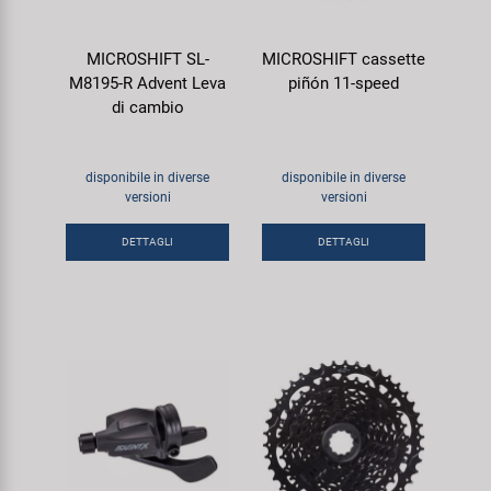
Super B
MICROSHIFT SL-
MICROSHIFT cassette
Trail-Gator
M8195-R Advent Leva
piñón 11-speed
di cambio
Velo
disponibile in diverse
disponibile in diverse
Tutte le marche
versioni
versioni
DETTAGLI
DETTAGLI