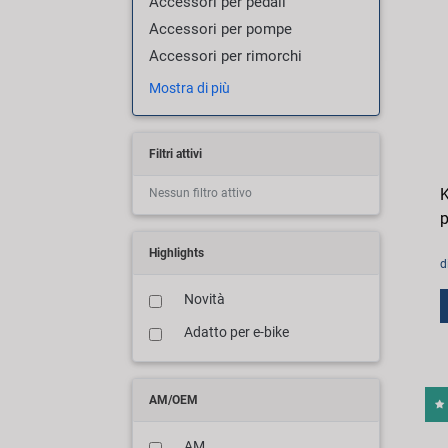
Accessori per pedali
Accessori per pompe
Accessori per rimorchi
Mostra di più
Filtri attivi
K
Nessun filtro attivo
p
Highlights
d
Novità
Adatto per e-bike
AM/OEM
AM