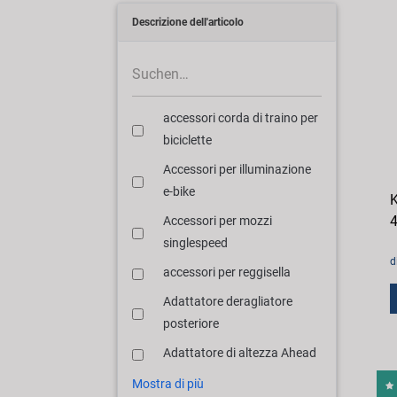
Descrizione dell'articolo
accessori corda di traino per
biciclette
Accessori per illuminazione
e-bike
K
4
Accessori per mozzi
singlespeed
d
accessori per reggisella
Adattatore deragliatore
posteriore
Adattatore di altezza Ahead
Mostra di più