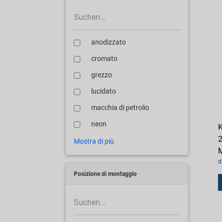
anodizzato
cromato
grezzo
lucidato
macchia di petrolio
neon
K
2
Mostra di più
M
d
Posizione di montaggio