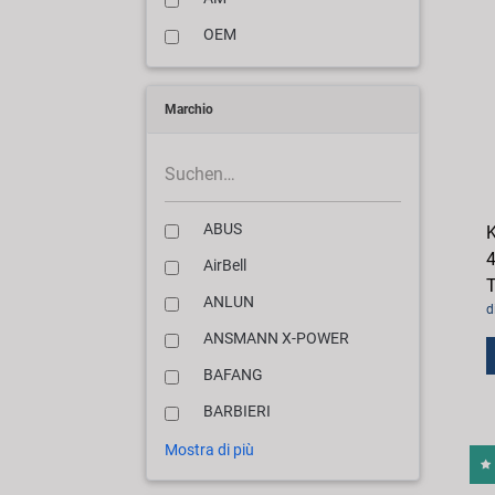
OEM
Marchio
ABUS
K
4
AirBell
T
ANLUN
d
ANSMANN X-POWER
BAFANG
BARBIERI
Mostra di più