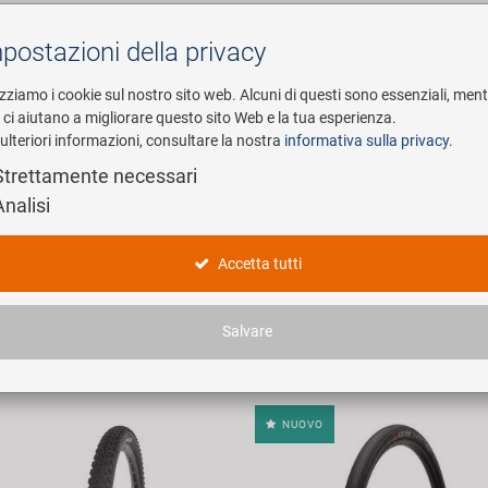
postazioni della privacy
Cerca
izziamo i cookie sul nostro sito web. Alcuni di questi sono essenziali, men
i ci aiutano a migliorare questo sito Web e la tua esperienza.
ulteriori informazioni, consultare la nostra
informativa sulla privacy
.
esa
E-Mobility
Service
Strettamente necessari
Analisi
dotti
Accetta tutti
articoli trovati.
Salvare
NUOVO