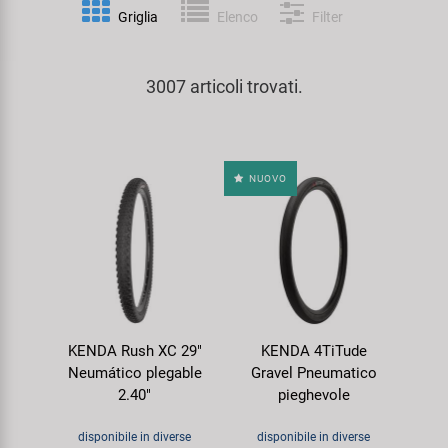
Personalizzazione
Griglia
Elenco
Filter
Parafanghi e Protezione Telaio
Pedali
KUJO
Prodotti Cura / Riparazione
3007 articoli trovati.
Pompe
Pneumatici Bicicletta
Litemove
Valigette Attrezzi
Portapacchi
Reggisella
M-Wave
arredamento-negozio
NUOVO
Rimorchi
Ruote
Moon
Rulli da Allenamento
Selle
Novatec
Seggiolini Bambini e Divertimento
Serie Sterzo
Samox
KENDA Rush XC 29"
KENDA 4TiTude
Specchietti
Telai
Smart
Neumático plegable
Gravel Pneumatico
2.40"
pieghevole
Trasporto e Parcheggio
SRAM/RockShox
disponibile in diverse
disponibile in diverse