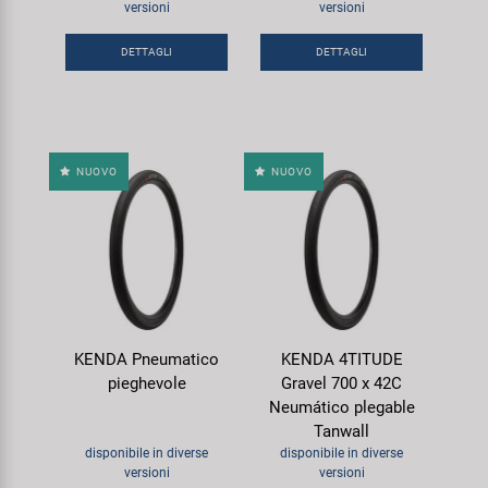
versioni
versioni
Super B
DETTAGLI
DETTAGLI
Trail-Gator
Velo
NUOVO
NUOVO
Tutte le marche
KENDA Pneumatico
KENDA 4TITUDE
pieghevole
Gravel 700 x 42C
Neumático plegable
Tanwall
disponibile in diverse
disponibile in diverse
versioni
versioni