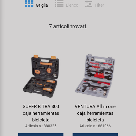
Personalizzazione
Griglia
Elenco
Filter
Parafanghi e Protezione Telaio
Pedali
KUJO
Prodotti Cura / Riparazione
7 articoli trovati.
Pompe
Pneumatici Bicicletta
Litemove
Valigette Attrezzi
Portapacchi
Reggisella
M-Wave
arredamento-negozio
Rimorchi
Ruote
Moon
Rulli da Allenamento
Selle
Novatec
Seggiolini Bambini e Divertimento
Serie Sterzo
Samox
SUPER B TBA 300
VENTURA All in one
Specchietti
Telai
Smart
caja herramientas
caja herramientas
bicicleta
bicicleta
Trasporto e Parcheggio
SRAM/RockShox
Articolo n.: 880325
Articolo n.: 881066