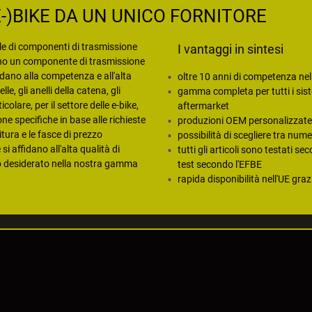
E-)BIKE DA UN UNICO FORNITORE
ale di componenti di trasmissione
I vantaggi in sintesi
ano un componente di trasmissione
idano alla competenza e all'alta
oltre 10 anni di competenza nel
le, gli anelli della catena, gli
gamma completa per tutti i sist
icolare, per il settore delle e-bike,
aftermarket
e specifiche in base alle richieste
produzioni OEM personalizzate 
initura e le fasce di prezzo
possibilità di scegliere tra nume
 affidano all'alta qualità di
tutti gli articoli sono testati 
lo desiderato nella nostra gamma
test secondo l'EFBE
rapida disponibilità nell'UE gr