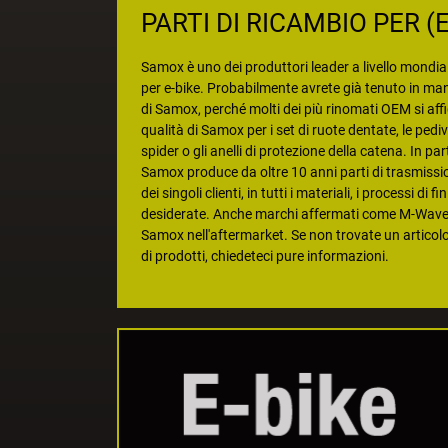
PARTI DI RICAMBIO PER (
Samox è uno dei produttori leader a livello mondi
per e-bike. Probabilmente avrete già tenuto in m
di Samox, perché molti dei più rinomati OEM si aff
qualità di Samox per i set di ruote dentate, le pedivel
spider o gli anelli di protezione della catena. In part
Samox produce da oltre 10 anni parti di trasmission
dei singoli clienti, in tutti i materiali, i processi di f
desiderate. Anche marchi affermati come M-Wave si
Samox nell'aftermarket. Se non trovate un artico
di prodotti, chiedeteci pure informazioni.