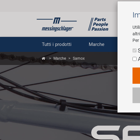
Im
Util
altr
Per 
Tutti i prodotti
Marche
Impr
Marche
Samox