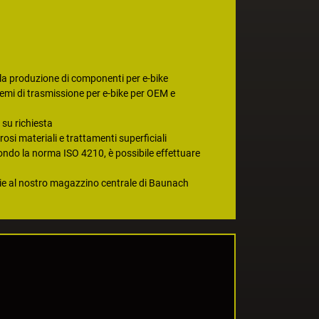
la produzione di componenti per e-bike
emi di trasmissione per e-bike per OEM e
su richiesta
rosi materiali e trattamenti superficiali
secondo la norma ISO 4210, è possibile effettuare
azie al nostro magazzino centrale di Baunach