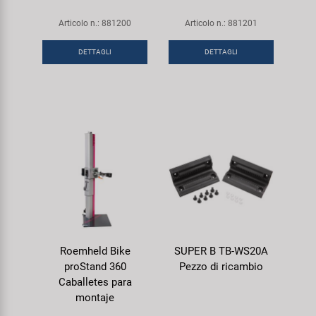
Super B
Articolo n.: 881200
Articolo n.: 881201
Trail-Gator
DETTAGLI
DETTAGLI
Velo
Tutte le marche
Roemheld Bike
SUPER B TB-WS20A
proStand 360
Pezzo di ricambio
Caballetes para
montaje