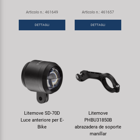
Super B
Articolo n.: 461649
Articolo n.: 461657
Trail-Gator
DETTAGLI
DETTAGLI
Velo
Tutte le marche
Litemove SD-70D
Litemove
Luce anteriore per E-
PHBU31850B
Bike
abrazadera de soporte
manillar