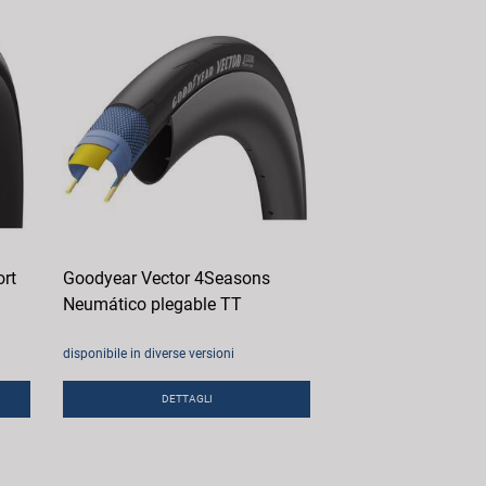
rt
Goodyear Vector 4Seasons
Neumático plegable TT
disponibile in diverse versioni
DETTAGLI