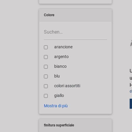
Colore
arancione
argento
bianco
U
blu
u
H
colori assortiti
d
giallo
Mostra di più
finitura superficiale