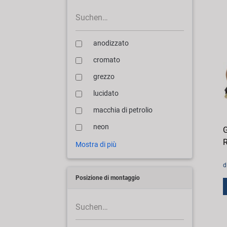
anodizzato
cromato
grezzo
lucidato
macchia di petrolio
neon
G
R
Mostra di più
d
Posizione di montaggio