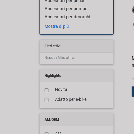
Accessori per pedali
Accessori per pompe
Accessori per rimorchi
Mostra di più
Filtri attivi
Nessun filtro attivo
m
Highlights
d
Novità
Adatto per e-bike
AM/OEM
AM