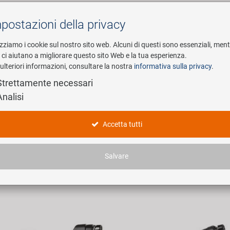
postazioni della privacy
Cerca
izziamo i cookie sul nostro sito web. Alcuni di questi sono essenziali, men
i ci aiutano a migliorare questo sito Web e la tua esperienza.
ulteriori informazioni, consultare la nostra
informativa sulla privacy
.
esa
E-Mobility
Service
Strettamente necessari
Analisi
dotti
Accetta tutti
articoli trovati.
Salvare