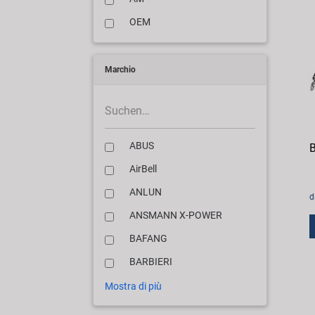
OEM
Marchio
ABUS
B
AirBell
ANLUN
d
ANSMANN X-POWER
BAFANG
BARBIERI
Mostra di più