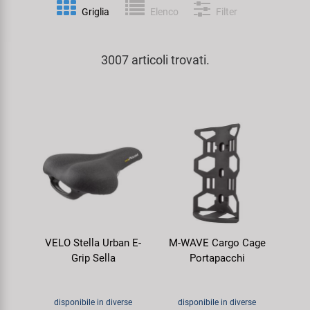
Personalizzazione
Griglia
Elenco
Filter
Parafanghi e Protezione Telaio
Pedali
KUJO
Prodotti Cura / Riparazione
3007 articoli trovati.
Pompe
Pneumatici Bicicletta
Litemove
Valigette Attrezzi
Portapacchi
Reggisella
M-Wave
arredamento-negozio
Rimorchi
Ruote
Moon
Rulli da Allenamento
Selle
Novatec
Seggiolini Bambini e Divertimento
Serie Sterzo
Samox
VELO Stella Urban E-
M-WAVE Cargo Cage
Specchietti
Telai
Smart
Grip Sella
Portapacchi
Trasporto e Parcheggio
SRAM/RockShox
disponibile in diverse
disponibile in diverse