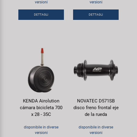
versioni
versioni
Super B
DETTAGLI
DETTAGLI
Trail-Gator
Velo
Tutte le marche
KENDA Airolution
NOVATEC D571SB
cámara bicicleta 700
disco freno frontal eje
x 28 - 35C
de la rueda
disponibile in diverse
disponibile in diverse
versioni
versioni