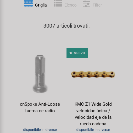
Personalizzazione
Griglia
Elenco
Filter
Parafanghi e Protezione Telaio
Pedali
KUJO
Prodotti Cura / Riparazione
3007 articoli trovati.
Pompe
Pneumatici Bicicletta
Litemove
Valigette Attrezzi
Portapacchi
Reggisella
M-Wave
arredamento-negozio
NUOVO
Rimorchi
Ruote
Moon
Rulli da Allenamento
Selle
Novatec
Seggiolini Bambini e Divertimento
Serie Sterzo
Samox
cnSpoke Anti-Loose
KMC Z1 Wide Gold
Specchietti
Telai
Smart
tuerca de radio
velocidad única /
velocidad eje de la
Trasporto e Parcheggio
SRAM/RockShox
rueda cadena
disponibile in diverse
disponibile in diverse