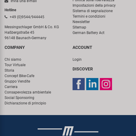
Politica sulla riservatezza
Invia una e-mail
Impostazioni della privacy
Hotline
Sistema di segnalazione
Termini e condizioni
+49 (0)9544/944445
Newsletter
Messingschlager GmbH & Co. KG
Sitemap
Haßbergstraße 45
German Battery Act
96148 Baunach-Germany
COMPANY
ACCOUNT
Chi siamo
Login
Tour Virtuale
DISCOVER
Storia
Concept Bike-Cafe
Gruppo Vendite
Carriera
Consapevolezza ambientale
Social Sponsoring
Dichiarazione di principio