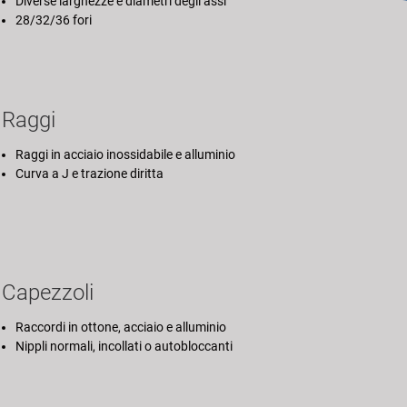
Diverse larghezze e diametri degli assi
28/32/36 fori
Raggi
Raggi in acciaio inossidabile e alluminio
Curva a J e trazione diritta
Capezzoli
Raccordi in ottone, acciaio e alluminio
Nippli normali, incollati o autobloccanti