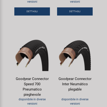
versioni
versioni
Super B
DETTAGLI
DETTAGLI
Trail-Gator
Velo
Tutte le marche
Goodyear Connector
Goodyear Connector
Speed 700
Inter Neumático
Pneumatico
plegable
pieghevole
disponibile in diverse
disponibile in diverse
versioni
versioni