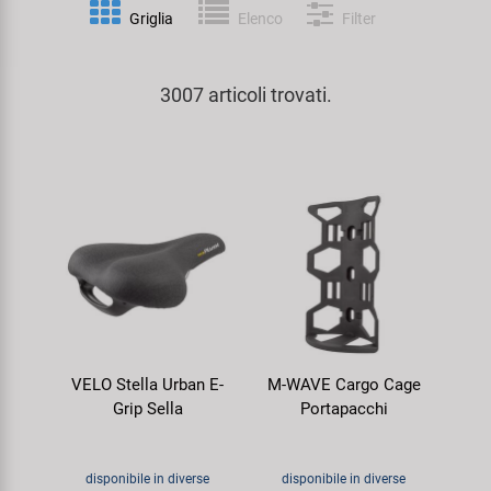
Personalizzazione
Griglia
Elenco
Filter
Parafanghi e Protezione Telaio
Pedali
KUJO
Prodotti Cura / Riparazione
3007 articoli trovati.
Pompe
Pneumatici Bicicletta
Litemove
Valigette Attrezzi
Portapacchi
Reggisella
M-Wave
arredamento-negozio
Rimorchi
Ruote
Moon
Rulli da Allenamento
Selle
Novatec
Seggiolini Bambini e Divertimento
Serie Sterzo
Samox
VELO Stella Urban E-
M-WAVE Cargo Cage
Specchietti
Telai
Smart
Grip Sella
Portapacchi
Trasporto e Parcheggio
SRAM/RockShox
disponibile in diverse
disponibile in diverse