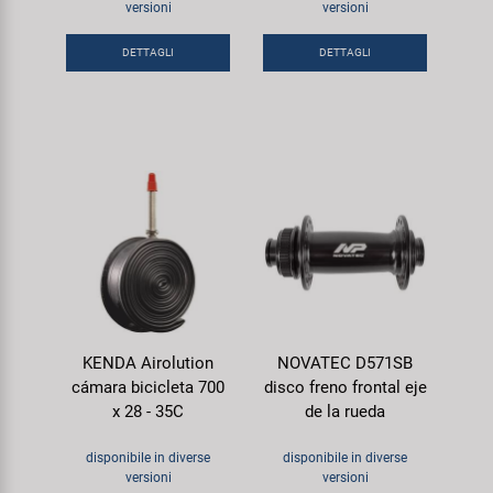
versioni
versioni
Super B
DETTAGLI
DETTAGLI
Trail-Gator
Velo
Tutte le marche
KENDA Airolution
NOVATEC D571SB
cámara bicicleta 700
disco freno frontal eje
x 28 - 35C
de la rueda
disponibile in diverse
disponibile in diverse
versioni
versioni