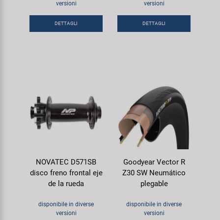
versioni
versioni
Super B
DETTAGLI
DETTAGLI
Trail-Gator
Velo
Tutte le marche
NOVATEC D571SB
Goodyear Vector R
disco freno frontal eje
Z30 SW Neumático
de la rueda
plegable
disponibile in diverse
disponibile in diverse
versioni
versioni