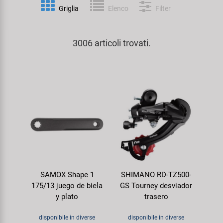
Personalizzazione
Griglia
Elenco
Filter
Parafanghi e Protezione Telaio
Pedali
KUJO
Prodotti Cura / Riparazione
3006 articoli trovati.
Pompe
Pneumatici Bicicletta
Litemove
Valigette Attrezzi
Portapacchi
Reggisella
M-Wave
arredamento-negozio
Rimorchi
Ruote
Moon
Rulli da Allenamento
Selle
Novatec
Seggiolini Bambini e Divertimento
Serie Sterzo
Samox
SAMOX Shape 1
SHIMANO RD-TZ500-
Specchietti
Telai
Smart
175/13 juego de biela
GS Tourney desviador
y plato
trasero
Trasporto e Parcheggio
SRAM/RockShox
disponibile in diverse
disponibile in diverse