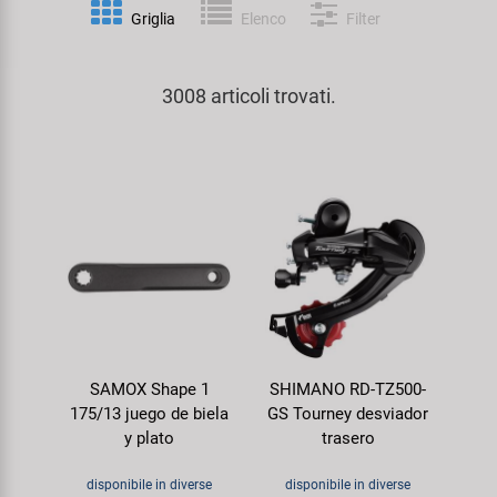
Personalizzazione
Griglia
Elenco
Filter
Parafanghi e Protezione Telaio
Pedali
KUJO
Prodotti Cura / Riparazione
3008 articoli trovati.
Pompe
Pneumatici Bicicletta
Litemove
Valigette Attrezzi
Portapacchi
Reggisella
M-Wave
arredamento-negozio
Rimorchi
Ruote
Moon
Rulli da Allenamento
Selle
Novatec
Seggiolini Bambini e Divertimento
Serie Sterzo
Samox
SAMOX Shape 1
SHIMANO RD-TZ500-
Specchietti
Telai
Smart
175/13 juego de biela
GS Tourney desviador
y plato
trasero
Trasporto e Parcheggio
SRAM/RockShox
disponibile in diverse
disponibile in diverse