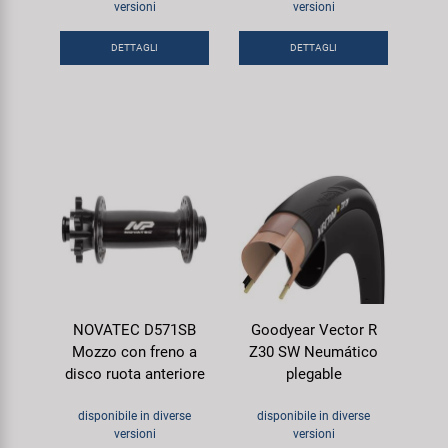
versioni
versioni
Super B
DETTAGLI
DETTAGLI
Trail-Gator
Velo
Tutte le marche
NOVATEC D571SB
Goodyear Vector R
Mozzo con freno a
Z30 SW Neumático
disco ruota anteriore
plegable
disponibile in diverse
disponibile in diverse
versioni
versioni