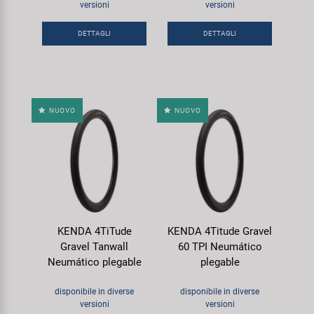
versioni
versioni
Super B
DETTAGLI
DETTAGLI
Trail-Gator
Velo
NUOVO
NUOVO
Tutte le marche
KENDA 4TiTude
KENDA 4Titude Gravel
Gravel Tanwall
60 TPI Neumático
Neumático plegable
plegable
disponibile in diverse
disponibile in diverse
versioni
versioni