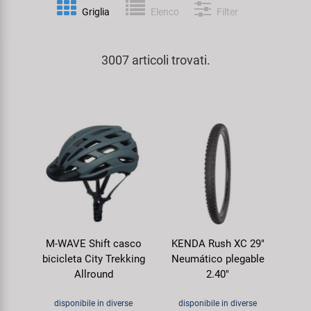
Personalizzazione
Griglia
Elenco
Filter
Parafanghi e Protezione Telaio
Pedali
KUJO
Prodotti Cura / Riparazione
3007 articoli trovati.
Pompe
Pneumatici Bicicletta
Litemove
Valigette Attrezzi
Portapacchi
Reggisella
M-Wave
arredamento-negozio
Rimorchi
Ruote
Moon
Rulli da Allenamento
Selle
Novatec
Seggiolini Bambini e Divertimento
Serie Sterzo
Samox
M-WAVE Shift casco
KENDA Rush XC 29"
Specchietti
Telai
Smart
bicicleta City Trekking
Neumático plegable
Allround
2.40"
Trasporto e Parcheggio
SRAM/RockShox
disponibile in diverse
disponibile in diverse