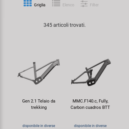
Personalizzazione
Griglia
Elenco
Filter
Parafanghi e Protezione Telaio
Pedali
KUJO
Prodotti Cura / Riparazione
345 articoli trovati.
Pompe
Pneumatici Bicicletta
Litemove
Valigette Attrezzi
Portapacchi
Reggisella
M-Wave
arredamento-negozio
Rimorchi
Ruote
Moon
Rulli da Allenamento
Selle
Novatec
Seggiolini Bambini e Divertimento
Serie Sterzo
Samox
Gen 2.1 Telaio da
MMC.F140.c, Fully,
Specchietti
Telai
Smart
trekking
Carbon cuadros BTT
Trasporto e Parcheggio
SRAM/RockShox
disponibile in diverse
disponibile in diverse