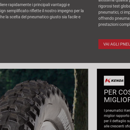
altissima qualità 
iere rapidamente i principali vantaggi e
rigorosi test glob
gn semplificato riflette il nostro impegno per la
pneumatici, ci im
he la scelta del pneumatico giusto sia facile e
offrendo pneumatic
prestazioni compl
VAI AGLI PNE
PER CO
MIGLIO
I pneumatici Ke
miglior rapporto
per il dettaglio 
alle crescenti sf