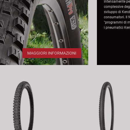
intensamente per
complessive degli
sviluppo di Kend
consumatori. Il 
"programmi di m
i pneumatici Kend
MAGGIORI INFORMAZIONI