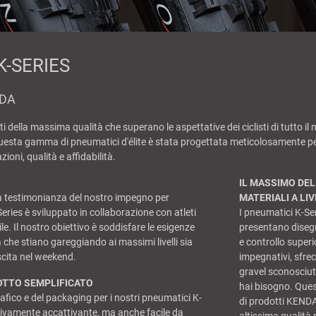
-SERIES
NDA
 della massima qualità che superano le aspettative dei ciclisti di tutto il
uesta gamma di pneumatici d'élite è stata progettata meticolosamente pe
ioni, qualità e affidabilità.
IL MASSIMO DEL 
una testimonianza del nostro impegno per
MATERIALI A LI
eries è sviluppato in collaborazione con atleti
I pneumatici K-Ser
ile. Il nostro obiettivo è soddisfare le esigenze
presentano disegn
a che stiano gareggiando ai massimi livelli sia
e controllo superi
scita nel weekend.
impegnativi, sfre
gravel sconosciuti, 
OTTO SEMPLIFICATO
hai bisogno. Ques
afico e del packaging per i nostri pneumatici K-
di prodotti KENDA
isivamente accattivante, ma anche facile da