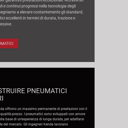
per garantire prestazioni eccezionali. Attraverso
ali e continui progressi nella tecnologia degli
pegniamo a elevare costantemente gli standard,
i eccellenti in termini di durata, trazione e
essive.
UMATICI
STRUIRE PNEUMATICI
RI
nda offrono un massimo permanente di prestazioni con il
 qualità-prezzo. I pneumatici sono sviluppati con amore
sulla base di un'esperienza di lunga durata, per adattarsi
ide del mercato. Gli ingegneri Kenda lavorano