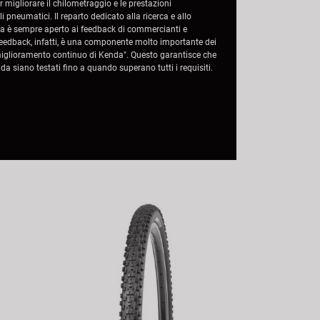
 migliorare il chilometraggio e le prestazioni
 pneumatici. Il reparto dedicato alla ricerca e allo
a è sempre aperto ai feedback di commercianti e
feedback, infatti, è una componente molto importante dei
iglioramento continuo di Kenda". Questo garantisce che
a siano testati fino a quando superano tutti i requisiti.