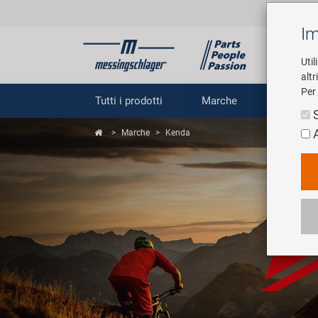
Im
Util
altr
Per 
Tutti i prodotti
Marche
Impr
Marche
Kenda