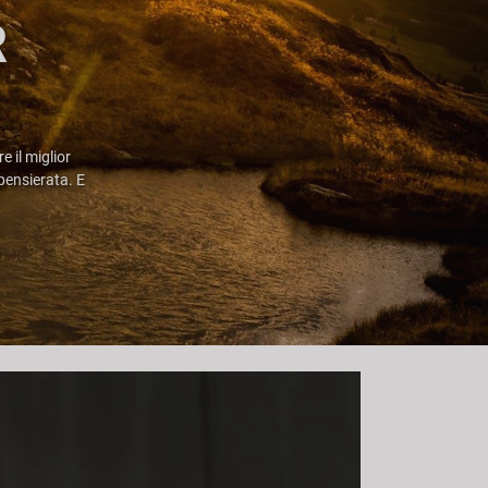
R
 il miglior
pensierata. E