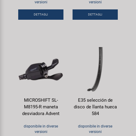
versioni
versioni
Super B
DETTAGLI
DETTAGLI
Trail-Gator
Velo
Tutte le marche
MICROSHIFT SL-
E35 selección de
M8195-R maneta
disco de llanta hueca
desviadora Advent
584
disponibile in diverse
disponibile in diverse
versioni
versioni