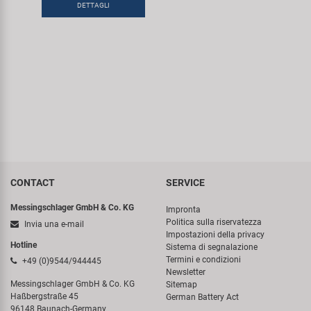
DETTAGLI
Super B
Trail-Gator
Velo
Tutte le marche
CONTACT
SERVICE
Messingschlager GmbH & Co. KG
Impronta
Politica sulla riservatezza
Invia una e-mail
Impostazioni della privacy
Hotline
Sistema di segnalazione
Termini e condizioni
+49 (0)9544/944445
Newsletter
Messingschlager GmbH & Co. KG
Sitemap
Haßbergstraße 45
German Battery Act
96148 Baunach-Germany