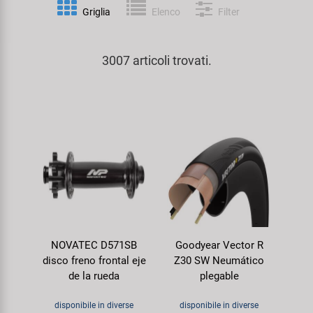
Personalizzazione
Griglia
Elenco
Filter
Parafanghi e Protezione Telaio
Pedali
KUJO
Prodotti Cura / Riparazione
3007 articoli trovati.
Pompe
Pneumatici Bicicletta
Litemove
Valigette Attrezzi
Portapacchi
Reggisella
M-Wave
arredamento-negozio
Rimorchi
Ruote
Moon
Rulli da Allenamento
Selle
Novatec
Seggiolini Bambini e Divertimento
Serie Sterzo
Samox
NOVATEC D571SB
Goodyear Vector R
Specchietti
Telai
Smart
disco freno frontal eje
Z30 SW Neumático
de la rueda
plegable
Trasporto e Parcheggio
SRAM/RockShox
disponibile in diverse
disponibile in diverse