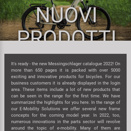
Personalizzazione
NUOVI
Parafanghi e Protezione Telaio
Pedali
KUJO
Prodotti Cura / Riparazione
Pompe
Pneumatici Bicicletta
Litemove
PRODOTTI
Valigette Attrezzi
Portapacchi
Reggisella
M-Wave
arredamento-negozio
Rimorchi
Ruote
Moon
It's ready - the new Messingschlager catalogue 2022! On
more than 650 pages it is packed with over 5000
Rulli da Allenamento
Selle
Novatec
exciting and innovative products for bicycles. For our
business customers it is already displayed in the login
Seggiolini Bambini e Divertimento
Serie Sterzo
Samox
area. These items include a lot of new products that
can be seen in the range for the first time. We have
summarized the highlights for you here. In the range of
Specchietti
Telai
Smart
our E-Mobility Solutions we offer several new frame
concepts for the coming model year. In 2022, too,
Trasporto e Parcheggio
SRAM/RockShox
numerous innovations in the parts sector will revolve
around the topic of e-mobility. Many of them are