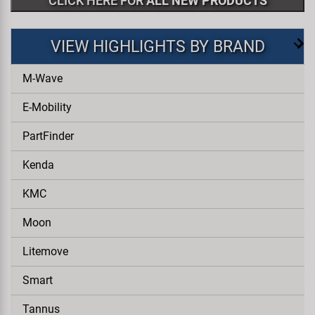
CLICK HERE FOR
ALL NEW PRODUCTS
VIEW HIGHLIGHTS BY BRAND
M-Wave
E-Mobility
PartFinder
Kenda
KMC
Moon
Litemove
Smart
Tannus