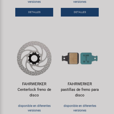
Transporte y Aparcamiento
versiones
versiones
Super B
DETALLES
DETALLES
Trail-Gator
Velo
Todas las marcas
FAHRWERKER
FAHRWERKER
Centerlock freno de
pastillas de freno para
disco
disco
disponible en diferentes
disponible en diferentes
versiones
versiones