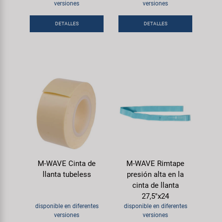
Transporte y Aparcamiento
versiones
versiones
Super B
DETALLES
DETALLES
Trail-Gator
Velo
Todas las marcas
M-WAVE Cinta de
M-WAVE Rimtape
llanta tubeless
presión alta en la
cinta de llanta
27,5"x24
disponible en diferentes
disponible en diferentes
versiones
versiones