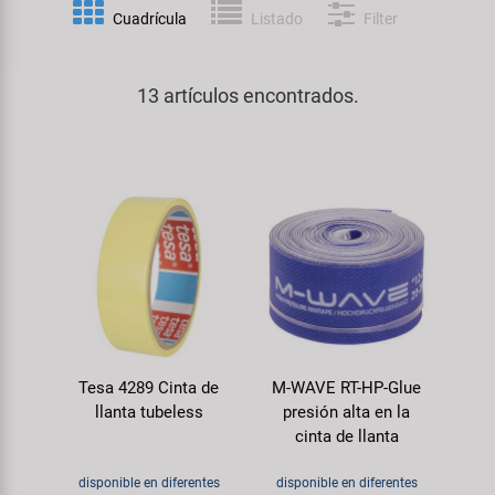
Espejos
Frenos
PartFinder
Cuadrícula
Listado
Filter
Personalización
KUJO
Guardabarros y Protección del
Grips
Productos Cuidado / Reparación
Cuadro
13 artículos encontrados.
Litemove
Horquillas
Soportes Montaje / Equipamiento
Iluminación
M-Wave
de Taller
Manillares y Potencias
Portaequipajes
Moon
equipamiento-tienda
Neumáticos de Bicicleta
Remolques
Novatec
Pedales
Rodillos de Entrenamiento
Samox
Ruedas
Ropa y Cascos
Tesa 4289 Cinta de
M-WAVE RT-HP-Glue
Smart
llanta tubeless
presión alta en la
Sillines
cinta de llanta
Timbres
SRAM/RockShox
Tijas de Sillín
disponible en diferentes
disponible en diferentes