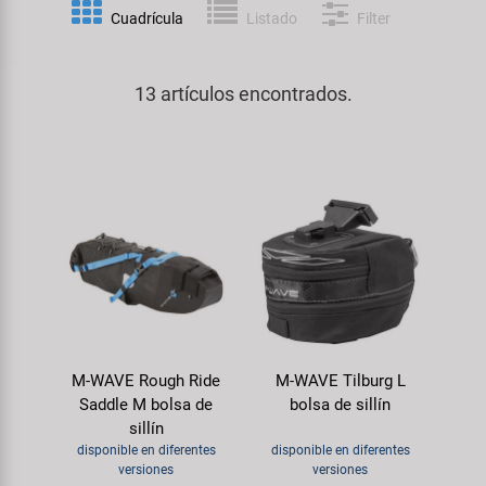
Espejos
Frenos
PartFinder
Cuadrícula
Listado
Filter
Personalización
KUJO
Guardabarros y Protección del
Grips
Productos Cuidado / Reparación
Cuadro
13 artículos encontrados.
Litemove
Horquillas
Soportes Montaje / Equipamiento
Iluminación
M-Wave
de Taller
Manillares y Potencias
Portaequipajes
Moon
equipamiento-tienda
Neumáticos de Bicicleta
Remolques
Novatec
Pedales
Rodillos de Entrenamiento
Samox
Ruedas
Ropa y Cascos
M-WAVE Rough Ride
M-WAVE Tilburg L
Smart
Saddle M bolsa de
bolsa de sillín
Sillines
sillín
Timbres
SRAM/RockShox
disponible en diferentes
disponible en diferentes
Tijas de Sillín
versiones
versiones