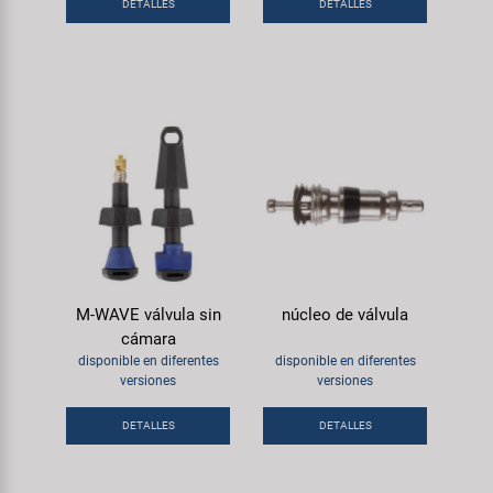
Transporte y Aparcamiento
DETALLES
DETALLES
Super B
Trail-Gator
Velo
Todas las marcas
M-WAVE válvula sin
núcleo de válvula
cámara
disponible en diferentes
disponible en diferentes
versiones
versiones
DETALLES
DETALLES