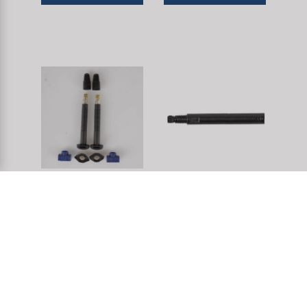
válvula sin cámara
M-WAVE Valve X 50
extensión válvula
Nro. artículo: 519875
Nro. artículo: 519947
DETALLES
DETALLES