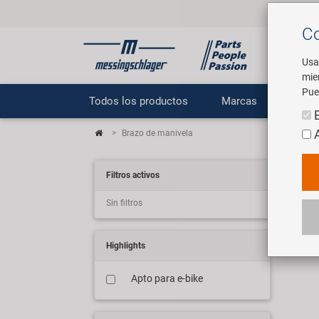
Co
Usa
mie
Pue
Todos los productos
Marcas
E
Brazo de manivela
Ku
Filtros activos
Sin filtros
45 a
Highlights
Apto para e-bike