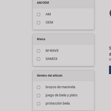
AM/OEM
AM
OEM
Marca
S
M-WAVE
d
SAMOX
d
término del artículo
brazos de manivela
juego de biela y plato
protección biela