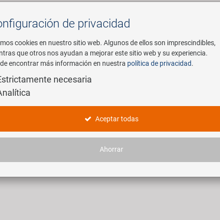
nfiguración de privacidad
Buscar
mos cookies en nuestro sitio web. Algunos de ellos son imprescindibles,
ntras que otros nos ayudan a mejorar este sitio web y su experiencia.
de encontrar más información en nuestra
política de privacidad
.
mpresa
E-Mobility
Servicio
Estrictamente necesaria
Analítica
rbelarme
Aceptar todas
rtículos encontrados.
Ahorrar