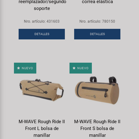
reemplazador/segundo
correa elástica
soporte
Nro. artículo: 431603
Nro. artículo: 780150
DETALLES
DETALLES
NUEVO
NUEVO
M-WAVE Rough Ride II
M-WAVE Rough Ride II
Front L bolsa de
Front S bolsa de
manillar
manillar