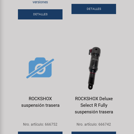
Transporte y Aparcamiento
versiones
Super B
DETALLES
DETALLES
Trail-Gator
Velo
Todas las marcas
ROCKSHOX
ROCKSHOX Deluxe
suspensión trasera
Select R Fully
suspensión trasera
Nro. artículo: 666752
Nro. artículo: 666742