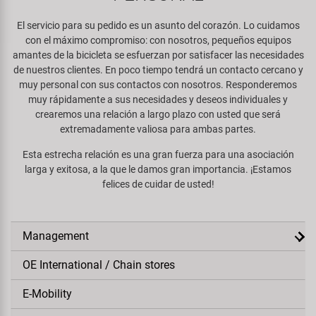
Espejos
Frenos
PartFinder
Personalización
El servicio para su pedido es un asunto del corazón. Lo cuidamos
KUJO
con el máximo compromiso: con nosotros, pequeños equipos
Guardabarros y Protección del
Grips
amantes de la bicicleta se esfuerzan por satisfacer las necesidades
Productos Cuidado / Reparación
Cuadro
Litemove
de nuestros clientes. En poco tiempo tendrá un contacto cercano y
Horquillas
muy personal con sus contactos con nosotros. Responderemos
Soportes Montaje / Equipamiento
Iluminación
muy rápidamente a sus necesidades y deseos individuales y
M-Wave
de Taller
crearemos una relación a largo plazo con usted que será
Manillares y Potencias
extremadamente valiosa para ambas partes.
Portaequipajes
Moon
equipamiento-tienda
Esta estrecha relación es una gran fuerza para una asociación
Neumáticos de Bicicleta
larga y exitosa, a la que le damos gran importancia. ¡Estamos
Remolques
Novatec
felices de cuidar de usted!
Pedales
Rodillos de Entrenamiento
Samox
Ruedas
Management
Ropa y Cascos
Smart
OE International / Chain stores
Sillines
Timbres
SRAM/RockShox
E-Mobility
Tijas de Sillín