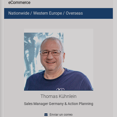
Transporte y Aparcamiento
eCommerce
Super B
Nationwide / Western Europe / Overseas
Trail-Gator
Velo
Todas las marcas
Thomas Kühnlein
Sales Manager Germany & Action Planning
Enviar un correo