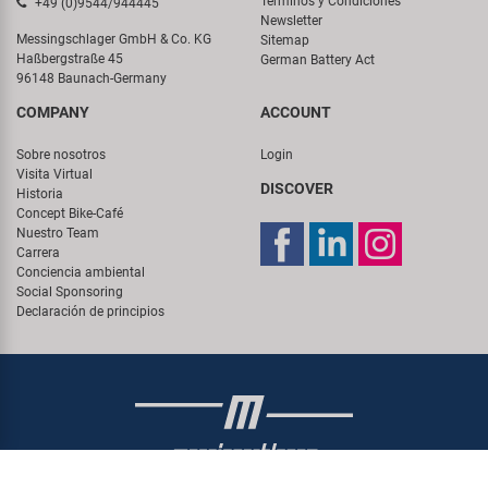
Términos y Condiciones
+49 (0)9544/944445
Newsletter
Messingschlager GmbH & Co. KG
Sitemap
Haßbergstraße 45
German Battery Act
96148 Baunach-Germany
COMPANY
ACCOUNT
Sobre nosotros
Login
Visita Virtual
DISCOVER
Historia
Concept Bike-Café
Nuestro Team
Carrera
Conciencia ambiental
Social Sponsoring
Declaración de principios