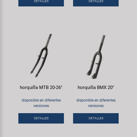
Transporte y Aparcamiento
DETALLES
DETALLES
Super B
Trail-Gator
Velo
Todas las marcas
horquilla MTB 20-26"
horquilla BMX 20"
disponible en diferentes
disponible en diferentes
versiones
versiones
DETALLES
DETALLES