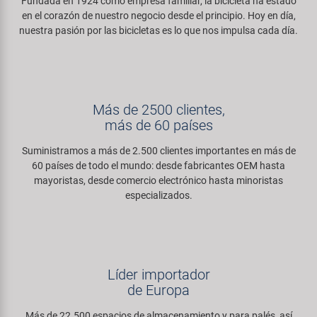
Fundada en 1924 como empresa familiar, la bicicleta ha estado
Transporte y Aparcamiento
Super B
en el corazón de nuestro negocio desde el principio. Hoy en día,
nuestra pasión por las bicicletas es lo que nos impulsa cada día.
Trail-Gator
Velo
Más de 2500 clientes,
más de 60 países
Todas las marcas
Suministramos a más de 2.500 clientes importantes en más de
60 países de todo el mundo: desde fabricantes OEM hasta
mayoristas, desde comercio electrónico hasta minoristas
especializados.
Líder importador
de Europa
Más de 22.500 espacios de almacenamiento y para palés, así