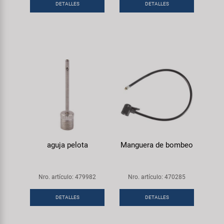
Transporte y Aparcamiento
DETALLES
DETALLES
Super B
Trail-Gator
Velo
Todas las marcas
aguja pelota
Manguera de bombeo
Nro. artículo: 479982
Nro. artículo: 470285
DETALLES
DETALLES