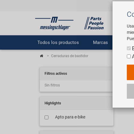
Co
Usa
mie
Pue
Todos los productos
Marcas
E
Cerraduras de bastidor
Ra
Filtros activos
Sin filtros
7 ar
Highlights
Apto para e-bike