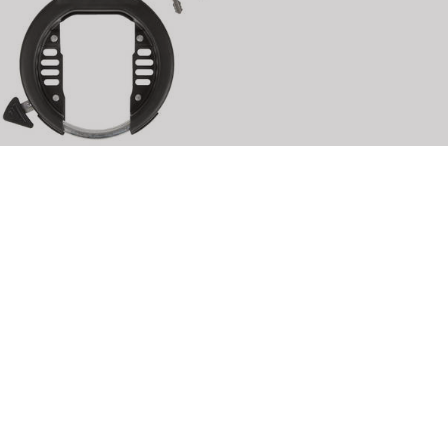
-WAVE Ring bloqueo de
uadro
ro. artículo: 231461
DETALLES