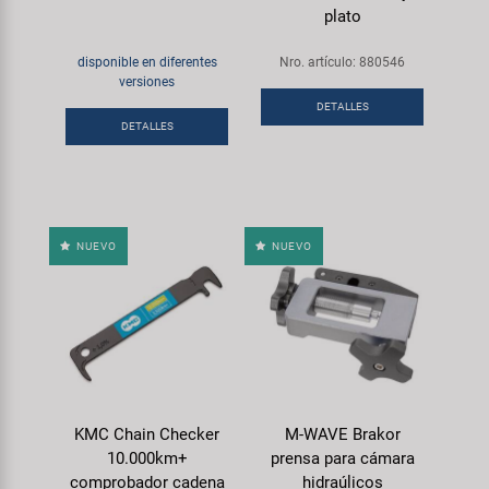
Transporte y Aparcamiento
plato
Super B
disponible en diferentes
Nro. artículo: 880546
Trail-Gator
versiones
DETALLES
DETALLES
Velo
Todas las marcas
NUEVO
NUEVO
KMC Chain Checker
M-WAVE Brakor
10.000km+
prensa para cámara
comprobador cadena
hidraúlicos