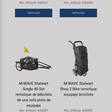
Transporte y Aparcamiento
Nro. artículo: 640047
Nro. artículo: 640060
Super B
DETALLES
DETALLES
Trail-Gator
Velo
Todas las marcas
M-WAVE Stalwart
M-WAVE Stalwart
Single 40 Set
Shop 2 Bike remolque
remolque de bibicleta
equipaje bicicleta
de una sola pista de
equipaje
Nro. artículo: 640081
Nro. artículo: 640005