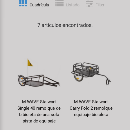
Espejos
Frenos
PartFinder
Cuadrícula
Listado
Filter
Personalización
KUJO
Guardabarros y Protección del
Grips
Productos Cuidado / Reparación
Cuadro
7 artículos encontrados.
Litemove
Horquillas
Soportes Montaje / Equipamiento
Iluminación
M-Wave
de Taller
Manillares y Potencias
Portaequipajes
Moon
equipamiento-tienda
Neumáticos de Bicicleta
Remolques
Novatec
Pedales
Rodillos de Entrenamiento
Samox
Ruedas
Ropa y Cascos
M-WAVE Stalwart
M-WAVE Stalwart
Smart
Single 40 remolque de
Carry Fold 2 remolque
Sillines
bibicleta de una sola
equipaje bicicleta
Timbres
SRAM/RockShox
pista de equipaje
Tijas de Sillín