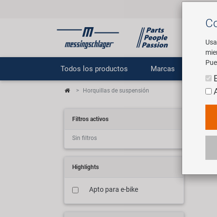
Co
Usa
mie
Pue
Todos los productos
Marcas
E
Horquillas de suspensión
Fed
Filtros activos
Sin filtros
36 a
Highlights
Apto para e-bike