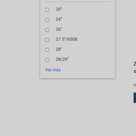
20"
24"
26"
27.5"/650B
28"
28/29"
Z
Ver más
s
d