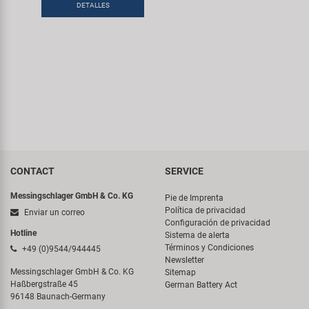
Transporte y Aparcamiento
DETALLES
Super B
Trail-Gator
Velo
Todas las marcas
CONTACT
SERVICE
Messingschlager GmbH & Co. KG
Pie de Imprenta
Política de privacidad
Enviar un correo
Configuración de privacidad
Hotline
Sistema de alerta
Términos y Condiciones
+49 (0)9544/944445
Newsletter
Messingschlager GmbH & Co. KG
Sitemap
Haßbergstraße 45
German Battery Act
96148 Baunach-Germany